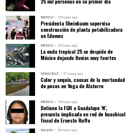
25 mil personas en su primer día
MÉXICO
18 horas ago
Presidenta Sheinbaum supervisa
construcción de planta potabilizadora
en Edomex
MÉXICO
23 horas ago
​La onda tropical 25 se despide de
México dejando lluvias muy fuertes
VERACRUZ
21 horas ago
Calor y sequía, causas de la mortandad
de peces en Vega de Alatorre
MÉXICO
18 horas ago
Detiene la FGR a Guadalupe ‘N’,
presunta implicada en red de huachicol
fiscal de Ernesto Ruffo
XALAPA
18 horas ago