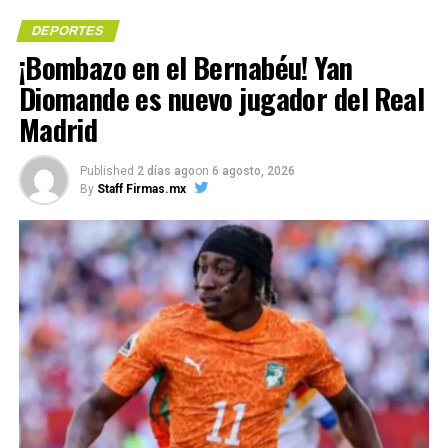
DEPORTES
​¡Bombazo en el Bernabéu! Yan
Me gusta esto:
Diomande es nuevo jugador del Real
Compártelo:
Madrid
COMPARTE ESTA INFORMACIÓN
Published
2 días ago
on
6 agosto, 2026
By
Staff Firmas.mx
Me gusta esto: