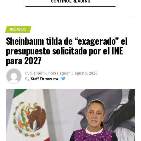
CONTINUE READING
Parmelin
Compártelo:
MÉXICO
Sheinbaum tilda de “exagerado” el
presupuesto solicitado por el INE
para 2027
Me gusta esto:
Published
16 horas ago
on
5 agosto, 2026
By
Staff Firmas.mx
COMPARTE ESTA INFORMACIÓN