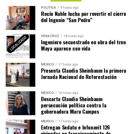
POLÍTICA
9 horas ago
Rocío Nahle lucha por revertir el cierre
del Ingenio “San Pedro”
VERACRUZ
18 horas ago
Ingeniero secuestrado en obra del tren
Maya aparece con vida
MÉXICO
17 horas ago
Presenta Claudia Sheinbaum la primera
Jornada Nacional de Reforestación
MÉXICO
16 horas ago
Descarta Claudia Sheinbaum
persecución política contra la
gobernadora Maru Campos
MÉXICO
17 horas ago
Entregan Sedatu e Infonavit 126
viviendas en fraccionamiento de