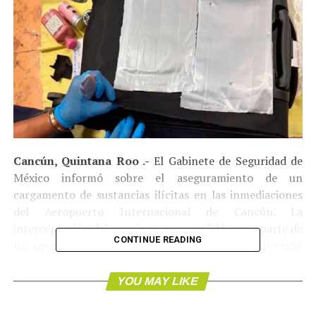
Cancún, Quintana Roo .-
El Gabinete de Seguridad de
México informó sobre el aseguramiento de un
cargamento de sustancias ilícitas en las inmediaciones
del Aeropuerto Internacional de Cancún. La
interceptación del narcótico se consolidó como parte de
CONTINUE READING
los operativos permanentes de vigilancia e inspección
que las fuerzas federales mantienen activas en las
principales terminales aéreas y puntos de ingreso al
YOU MAY LIKE
territorio nacional.