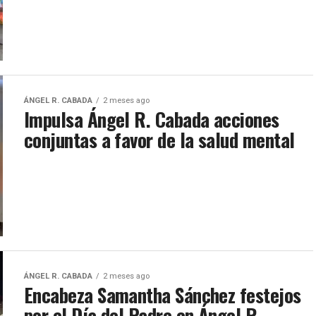
ÁNGEL R. CABADA
2 meses ago
Impulsa Ángel R. Cabada acciones
conjuntas a favor de la salud mental
ÁNGEL R. CABADA
2 meses ago
Encabeza Samantha Sánchez festejos
por el Día del Padre en Ángel R.