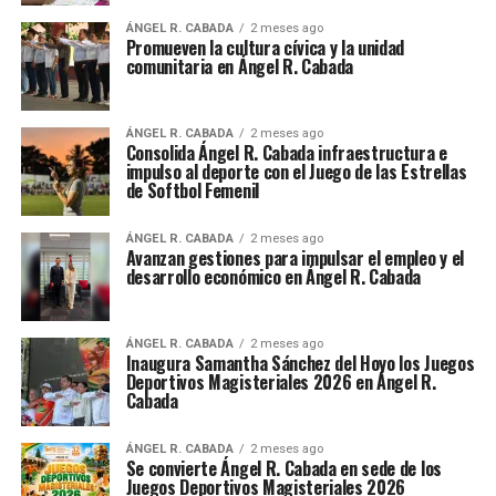
ÁNGEL R. CABADA
2 meses ago
Promueven la cultura cívica y la unidad
comunitaria en Ángel R. Cabada
ÁNGEL R. CABADA
2 meses ago
Consolida Ángel R. Cabada infraestructura e
impulso al deporte con el Juego de las Estrellas
de Softbol Femenil
ÁNGEL R. CABADA
2 meses ago
Avanzan gestiones para impulsar el empleo y el
desarrollo económico en Ángel R. Cabada
ÁNGEL R. CABADA
2 meses ago
Inaugura Samantha Sánchez del Hoyo los Juegos
Deportivos Magisteriales 2026 en Ángel R.
Cabada
ÁNGEL R. CABADA
2 meses ago
Se convierte Ángel R. Cabada en sede de los
Juegos Deportivos Magisteriales 2026