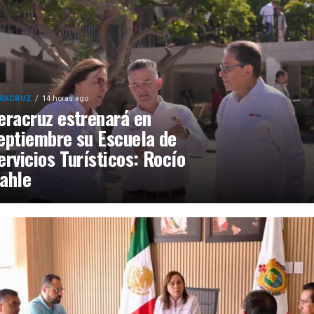
RACRUZ
14 horas ago
eracruz estrenará en
eptiembre su Escuela de
ervicios Turísticos: Rocío
ahle