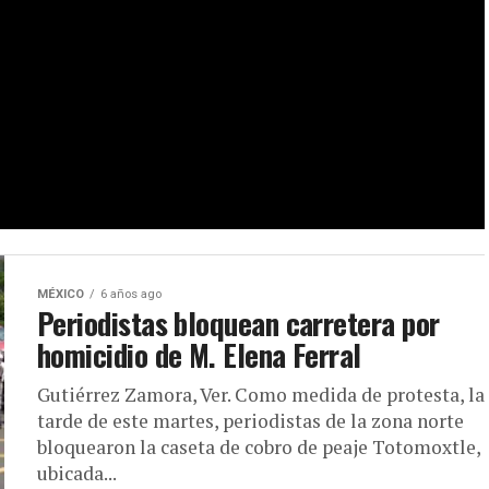
MÉXICO
6 años ago
Periodistas bloquean carretera por
homicidio de M. Elena Ferral
Gutiérrez Zamora, Ver. Como medida de protesta, la
tarde de este martes, periodistas de la zona norte
bloquearon la caseta de cobro de peaje Totomoxtle,
ubicada...