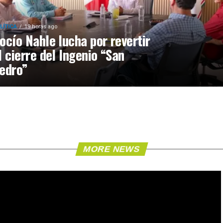
LÍTICA
19 horas ago
ocío Nahle lucha por revertir
l cierre del Ingenio “San
edro”
MORE NEWS