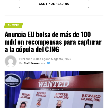
porque la gravedad es tan
Compártelo:
CONTINUE READING
fuerte que ni siquiera la luz
puede escapar”, destaco el
astrónomo.
MUNDO
Anuncia EU bolsa de más de 100
mdd en recompensas para capturar
Me gusta esto:
a la cúpula del CJNG
Compártelo:
Published
3 días ago
on
5 agosto, 2026
COMPARTE ESTA INFORMACIÓN
By
Staff Firmas.mx