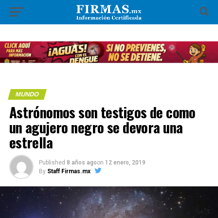
MUNDO
Astrónomos son testigos de como
un agujero negro se devora una
estrella
Published
8 años ago
on
12 enero, 2019
By
Staff Firmas.mx