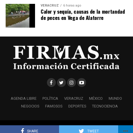
VERACRUZ
6 horas ago
Calor y sequía, causas de la mortandad
de peces en Vega de Alatorre
AGENDA LIBRE
POLÍTICA
VERACRUZ
MÉXICO
MUNDO
NEGOCIOS
FAMOSOS
DEPORTES
TECNOCIENCIA
Copyright © 2021 Firmas.Mx • Información Certificada
SHARE
TWEET