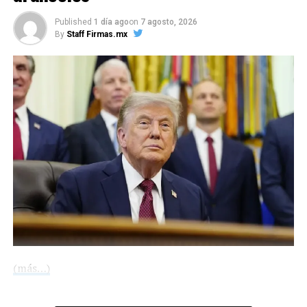
estable durante tanto
Published
1 día ago
on
7 agosto, 2026
tiempo cerca de un agujero
By
Staff Firmas.mx
negro”, expresó Alessia
Franchini, de la Universidad
de Milán y coautora del
estudio.
La señal procede de un
lugar muy cercano al
horizonte de eventos del
agujero negro, el punto
más allá del cual no es
(más…)
posible observar nada,