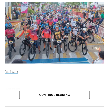
COMPARTE ESTA INFORMACIÓN
con anterioridad, obteniendo así el título de
“Señorita
Independencia 2019”
que estará representando a la
ciudad de Agua Dulce durante las próximas fiestas
patrias del 14 al 16 de septiembre.
(más…)
Compártelo:
CONTINUE READING