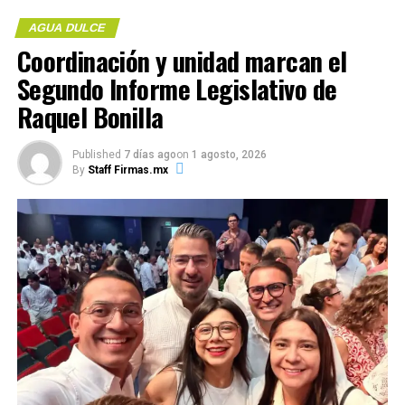
AGUA DULCE
Compártelo:
Coordinación y unidad marcan el
Me gusta esto:
Segundo Informe Legislativo de
Raquel Bonilla
COMPARTE ESTA INFORMACIÓN
Published
7 días ago
on
1 agosto, 2026
By
Staff Firmas.mx
Me gusta esto:
COMPARTE ESTA INFORMACIÓN