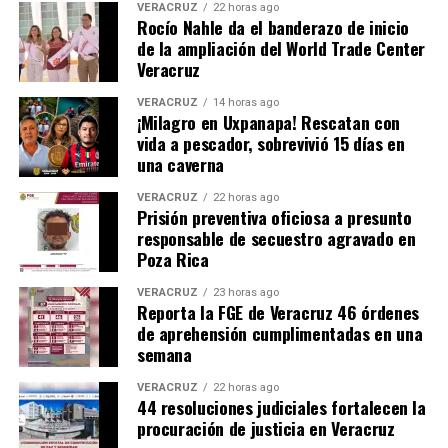
VERACRUZ
22 horas ago
Rocío Nahle da el banderazo de inicio
de la ampliación del World Trade Center
Veracruz
VERACRUZ
14 horas ago
¡Milagro en Uxpanapa! Rescatan con
vida a pescador, sobrevivió 15 días en
una caverna
VERACRUZ
22 horas ago
Prisión preventiva oficiosa a presunto
responsable de secuestro agravado en
Poza Rica
VERACRUZ
23 horas ago
Reporta la FGE de Veracruz 46 órdenes
de aprehensión cumplimentadas en una
semana
VERACRUZ
22 horas ago
44 resoluciones judiciales fortalecen la
procuración de justicia en Veracruz