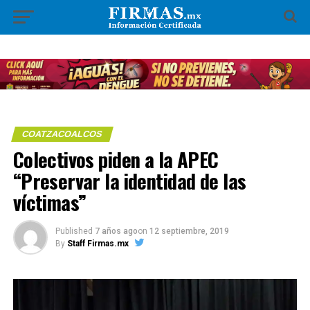
COATZACOALCOS
Colectivos piden a la APEC
“Preservar la identidad de las
víctimas”
Published
7 años ago
on
12 septiembre, 2019
By
Staff Firmas.mx