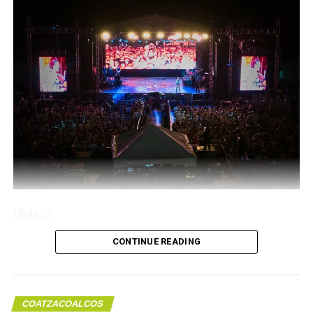
del sentido de la humanidad en la opinión pública en
notas policíacas que involucre decesos; así también
reconocieron que los periodistas de la zona sur con su
actividad han sido agentes de cambio en la sociedad.
Tras la serie de participaciones de preguntas y
respuestas, el presidente de la mesa directiva de la
APEC, Fluvio César Martínez Gómez, entregó un
reconocimiento a los panelistas participantes que
pidieron se repitiera estos eventos con mucho mayor
participación del gremio periodístico y con apertura a
demás organizaciones sociales.
(más…)
CONTINUE READING
Compártelo:
COATZACOALCOS