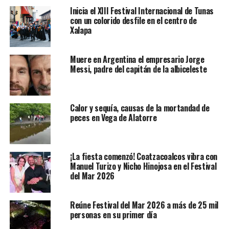
Coatzacoalcos, Ver. El
Cónsul de Honduras en
Inicia el XIII Festival Internacional de Tunas
Veracruz, Raúl Otoniel Morazán
, acudió
con un colorido desfile en el centro de
a
Coatzacoalcos al “Foro de Migración en Veracruz:
Xalapa
Hospitalidad y Derechos”
, en el que comentó que el
municipio es vinculante en materia de migración
Muere en Argentina el empresario Jorge
y
agradeció al Gobierno Municipal en nombre de la
Messi, padre del capitán de la albiceleste
población y Gobierno de Honduras por “ser un
pueblo muy hospitalario”
.
Calor y sequía, causas de la mortandad de
Otoniel Morazán,
al platicar unos minutos con el
peces en Vega de Alatorre
Alcalde Víctor Manuel Carranza Rosaldo, comentó que
en Honduras se conoce la idiosincrasia del municipio y
se sabe de los esfuerzos que su gobierno actual está
¡La fiesta comenzó! Coatzacoalcos vibra con
realizando en función de la
protección de los derechos
Manuel Turizo y Nicho Hinojosa en el Festival
humanos de los migrantes.
del Mar 2026
Por su parte, el Presidente Municipal externó que su
Reúne Festival del Mar 2026 a más de 25 mil
gobierno está tomando las medidas para
fortalecer a la
personas en su primer día
comunidad hondureña que está en Coatzacoalcos
, ya