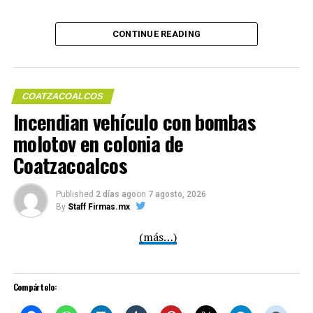
Compártelo:
CONTINUE READING
RELATED TOPICS:
FIRMAS
UP NEXT
Tanque de combustible en “Pajaritos” se incendia; no
hay heridos: PC
COATZACOALCOS
Incendian vehículo con bombas
DON'T MISS
Reduce Gobierno de Veracruz riesgos a población
molotov en colonia de
Me gusta esto:
migrante
Coatzacoalcos
Published
2 días ago
on
7 agosto, 2026
COMPARTE ESTA INFORMACIÓN
By
Staff Firmas.mx
(más…)
Compártelo: