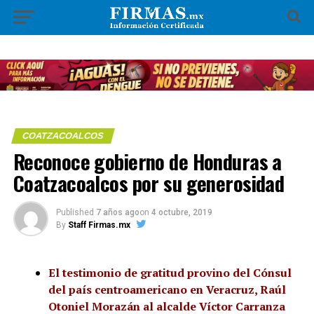
COATZACOALCOS
Reconoce gobierno de Honduras a
Coatzacoalcos por su generosidad
Published
7 años ago
on
4 octubre, 2019
By
Staff Firmas.mx
El testimonio de gratitud provino del Cónsul
del país centroamericano en Veracruz, Raúl
Otoniel Morazán al alcalde Víctor Carranza