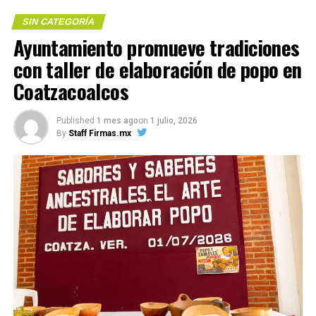
SIN CATEGORÍA
Me gusta esto:
Ayuntamiento promueve tradiciones
con taller de elaboración de popo en
Me gusta esto:
Coatzacoalcos
COMPARTE ESTA INFORMACIÓN
Published
1 mes ago
on
1 julio, 2026
By
Staff Firmas.mx
COMPARTE ESTA INFORMACIÓN
RELATED TOPICS:
UP NEXT
Pueblo y gobierno de de Nanchital envian dos toneladas
de ayuda a Guerrero
DON'T MISS
Encabeza Esmeralda Mora operativo de apoyo a la
comunidad afectada por el FF8