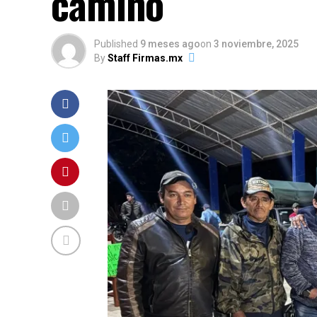
camino
Published
9 meses ago
on
3 noviembre, 2025
By
Staff Firmas.mx