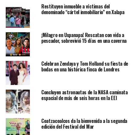
un escenario de emergencia nacional.
Restituyen inmueble a víctimas del
denominado “cártel inmobiliario” en Xalapa
Pero al margen del ruido mediático, basta mirar la
realidad cotidiana, lejos de las narrativas prefabricadas,
para comprender que México no atraviesa una crisis
¡Milagro en Uxpanapa! Rescatan con vida a
nacional sino el
derrumbe de un sistema político que
pescador, sobrevivió 15 días en una caverna
se resistía a perder sus privilegios
.
La verdadera crisis: la del viejo régimen que ya no
Celebran Zendaya y Tom Holland su fiesta de
controla el país
bodas en una histórica finca de Londres
Las derechas tradicionales—las del viejo aparato
tecnocrático y neoliberal—confunden su pérdida de
poder con un colapso nacional. Durante décadas
Concluyen astronautas de la NASA caminata
espacial de más de seis horas en la EEI
gobernaron desde una lógica de control absoluto del
presupuesto, las instituciones y la vida pública. El simple
hecho de que una administración con vocación social
llegara al poder fue, para ellos, un golpe devastador.
Coatzacoalcos da la bienvenida a la segunda
edición del Festival del Mar
Lo que hoy llaman “crisis” no es más que: