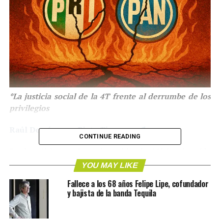
*La justicia social de la 4T frente al derrumbe de los
privilegios
Raúl Domínguez-Pinto/Firmasmx
✍️
CONTINUE READING
En los últimos años, el pueblo de México ha sido
bombardeado con una sentencia repetida hasta el
YOU MAY LIKE
cansancio:
“México está en crisis”
. Desde algunos medios
Fallece a los 68 años Felipe Lipe, cofundador
tradicionales, opinadores de siempre y voceros del viejo
y bajista de la banda Tequila
régimen, se insiste en que el país vive un colapso
institucional, una supuesta ingobernabilidad o incluso