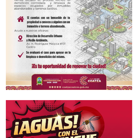
motivo por el que se intenta imponer la narrativa del
colapso. No es México el que está en crisis:
es el
régimen que vivió décadas a costa del pueblo y que
hoy enfrenta su final inevitable
.
La ciudadanía tiene la responsabilidad de mirar con
claridad, no con miedo.
De defender la verdad, no las narrativas del poder caído.
De recordar que quienes ahora claman “crisis” fueron los
mismos que antes callaban, reprimían, privatizaban y
entregaban lo que era de todos.
México está de pie.
El viejo régimen, no.
Compártelo: