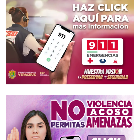
UP NEXT
Noé Castillo y Julio C. García con la mira puesta en el
2027
DON'T MISS
Opinión | Pedro Miguel Rosaldo García y la apuesta por
el consenso en Coatzacoalcos