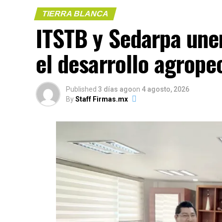
TIERRA BLANCA
ITSTB y Sedarpa une
el desarrollo agrope
Published
3 días ago
on
4 agosto, 2026
By
Staff Firmas.mx