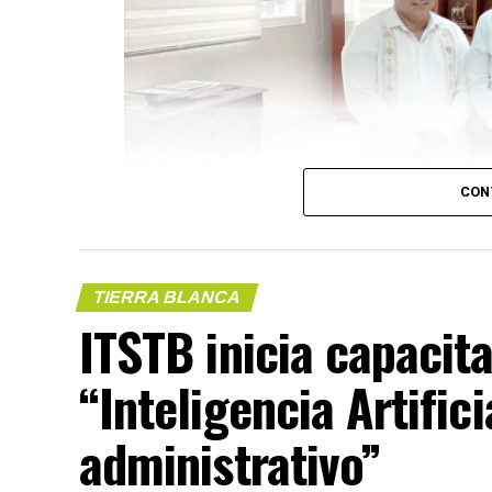
CON
TIERRA BLANCA
ITSTB inicia capacit
“Inteligencia Artifici
(más…)
administrativo”
Compártelo: