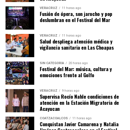
VERACRUZ
11 horas ago
Fusión de ópera, son jarocho y pop
deslumbran en el Festival del Mar
VERACRUZ
11 horas ago
Salud despliega atención médica y
vigilancia sanitaria en Las Choapas
SIN CATEGORÍA
20 horas ago
Festival del Mar: música, cultura y
emociones frente al Golfo
VERACRUZ
9 horas ago
Supervisa Rocío Nahle condiciones de
atención en la Estación Migratoria de
Acayucan
COATZACOALCOS
11 horas ago
Conquistan Javier Camarena y Natalia
Jiménez Coatzacoalcos en el Festival