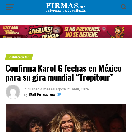
FAMOSOS
Confirma Karol G fechas en México
para su gira mundial “Tropitour”
Published
4 meses ago
on
21 abril, 2026
By
Staff Firmas.mx