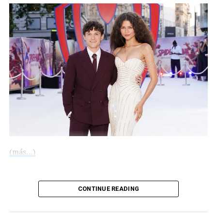
Estos conciertos marcan el regreso de Karol G a los
escenarios tras su última gira, “Mañana será bonito
world tour”, con la que realizó 64 conciertos en 22
países de América y Europa entre 2023 y 2024.
Compártelo:
(más…)
Compártelo:
CONTINUE READING