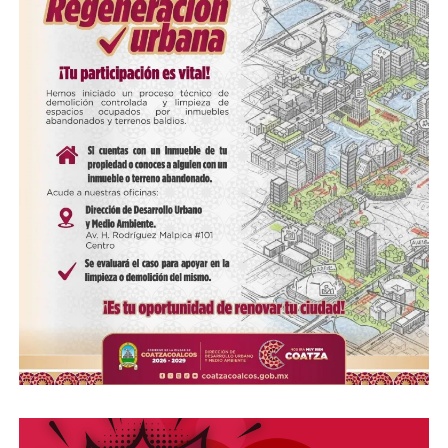
Me gusta esto:
COMPARTE ESTA INFORMACIÓN
COMPARTE ESTA INFORMACIÓN
RELATED TOPICS:
FIRMAS
UP NEXT
Reconoce Rocío Nahle vocación y entrega del
magisterio veracruzano en su día
DON'T MISS
Más de mil 500 participantes darán vida al desfile
inaugural de Yolpaki, corazón alegre