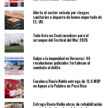
Desarrollo Agropecuario, Rural y Pesca (Sedarpa).
Resaltó el valor estratégico del campo veracruzano ante
Alerta el sector avícola por riesgos
sanitarios e impacto de huevo importado de
un entorno internacional que prioriza la autosuficiencia
EE. UU.
alimentaria, y afirmó que la entidad cuenta con
condiciones para fortalecer la producción, satisfacer la
demanda interna y consolidar mercados.
Todo listo en Coatzacoalcos para el
arranque del Festival del Mar 2026
Asimismo, reconoció al sector como referente nacional
por su profesionalismo y resiliencia,
“esta Expo Feria
sirva para reconocerles su trabajo, su dedicación y su
Golpe a la impunidad en Veracruz: 46
resoluciones judiciales fortalecen el
modo de vida. Veracruz es orgullo nacional en hato
combate al delito
ganadero, incluso ante la adversidad”
.
Encabeza Rocío Nahle entrega de 12.6 MDP
en Apoyo a la Palabra en Poza Rica
Entrega Rocío Nahle obras de rehabilitación