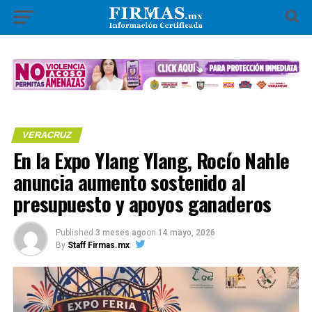
VERACRUZ
En la Expo Ylang Ylang, Rocío Nahle
anuncia aumento sostenido al
presupuesto y apoyos ganaderos
Published
3 meses ago
on
14 mayo, 2026
By
Staff Firmas.mx