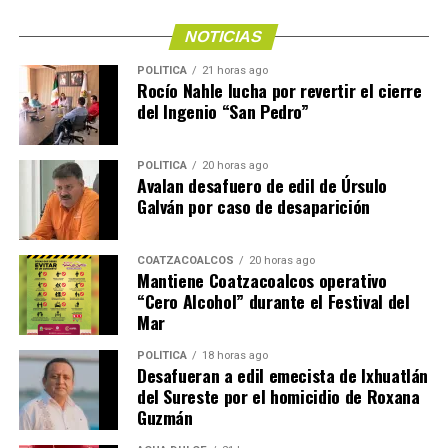
NOTICIAS
POLÍTICA
21 horas ago
Rocío Nahle lucha por revertir el cierre
del Ingenio “San Pedro”
POLÍTICA
20 horas ago
Avalan desafuero de edil de Úrsulo
Galván por caso de desaparición
COATZACOALCOS
20 horas ago
Mantiene Coatzacoalcos operativo
“Cero Alcohol” durante el Festival del
Mar
POLÍTICA
18 horas ago
Desafueran a edil emecista de Ixhuatlán
del Sureste por el homicidio de Roxana
Guzmán