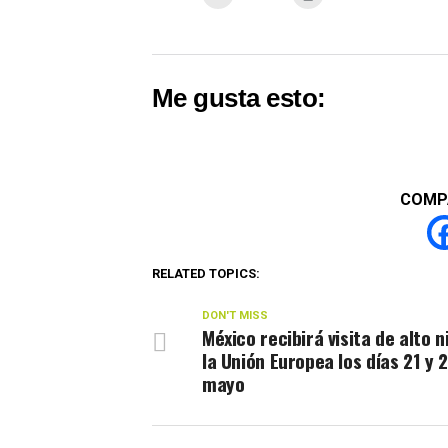
Me gusta esto:
COMP
RELATED TOPICS:
DON'T MISS
México recibirá visita de alto n
la Unión Europea los días 21 y 
mayo