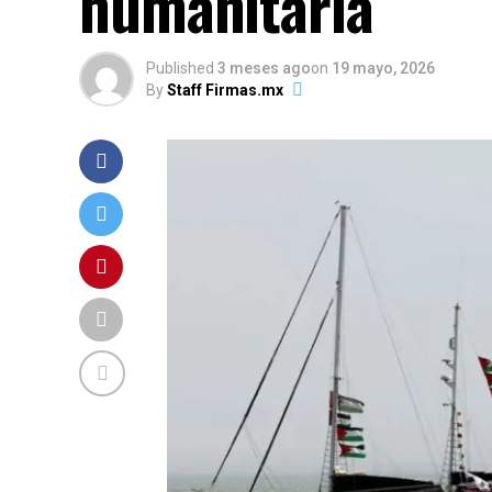
humanitaria
Published
3 meses ago
on
19 mayo, 2026
By
Staff Firmas.mx