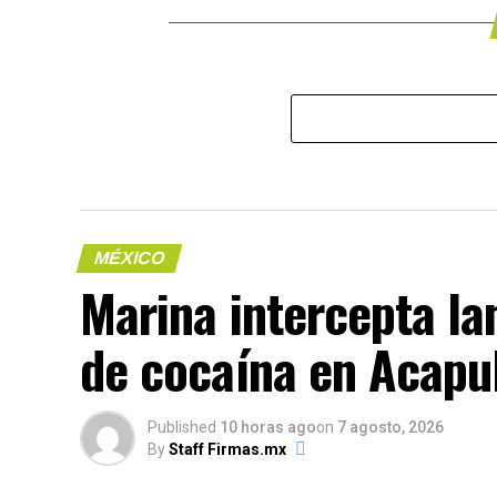
MÉXICO
Marina intercepta la
de cocaína en Acapu
Published
10 horas ago
on
7 agosto, 2026
By
Staff Firmas.mx