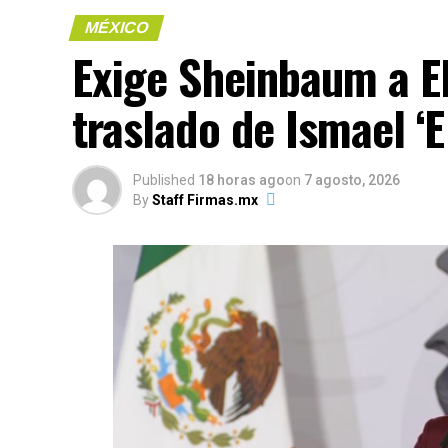
MÉXICO
Exige Sheinbaum a EE
(más…)
traslado de Ismael ‘
Compártelo:
Published
18 horas ago
on
7 agosto, 2026
By
Staff Firmas.mx
Me gusta esto:
COMPARTE 