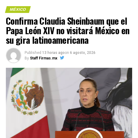
MÉXICO
Confirma Claudia Sheinbaum que el
Papa León XIV no visitará México en
Me gusta esto:
su gira latinoamericana
Published
13 horas ago
on
6 agosto, 2026
COMPARTE ESTA INFORMACIÓN
By
Staff Firmas.mx