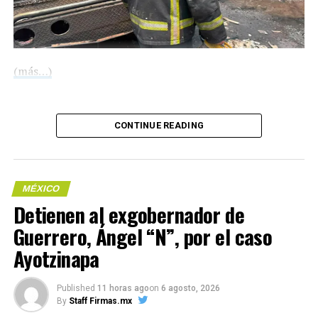
México y el bloque europeo en los últimos años,
subrayando la posición del país como un socio clave en
América Latina.
(más…)
Compártelo:
Compártelo:
CONTINUE READING
MÉXICO
Detienen al exgobernador de
Guerrero, Ángel “N”, por el caso
Me gusta esto:
Ayotzinapa
Published
11 horas ago
on
6 agosto, 2026
COMPARTE ESTA INFORMACIÓN
By
Staff Firmas.mx
Me gusta esto: