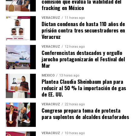
comisión que evalúa la viabilidad del
fracking en México
VERACRUZ
11 horas ago
Dictan condenas de hasta 110 años de
prisión contra tres secuestradores en
Veracruz
VERACRUZ
12 horas ago
Conferencistas destacados y orgullo
jarocho protagonizarán el Festival del
Mar
MÉXICO
13 horas ago
Plantea Claudia Sheinbaum plan para
reducir al 50 % la importación de gas
de EE. UU.
VERACRUZ
22 horas ago
Congreso prepara toma de protesta
para suplentes de alcaldes desaforados
VERACRUZ
10 horas ago