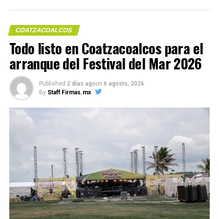
COATZACOALCOS
Todo listo en Coatzacoalcos para el
arranque del Festival del Mar 2026
Published
2 días ago
on
6 agosto, 2026
By
Staff Firmas.mx
Me gusta esto:
COMPARTE ESTA INFORMACIÓN
RELATED TOPICS:
UP NEXT