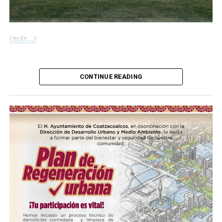
“No estamos solos”: destaca Pedro Miguel Rosaldo
coordinación entre gobiernos durante Jornada
Veracruzana Protegida en Coatzacoalcos
(más…)
DON'T MISS
Instalan Consejo Municipal de Participación Escolar en
la Educación 2026-2028
Compártelo:
CONTINUE READING
Me gusta esto:
COMPARTE ESTA INFORMACIÓN