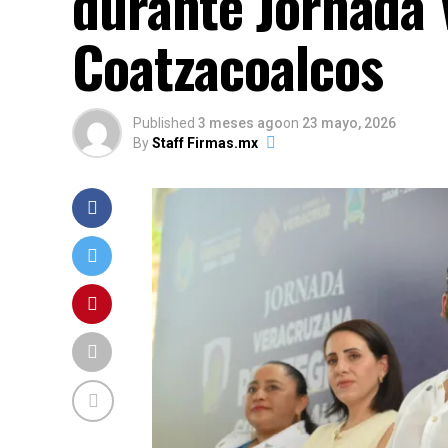
durante Jornada 
Coatzacoalcos
Published
3 meses ago
on
23 mayo, 2026
By
Staff Firmas.mx