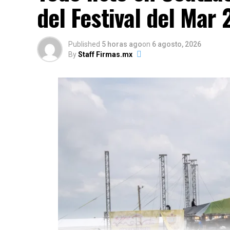
del Festival del Mar
Published
5 horas ago
on
6 agosto, 2026
By
Staff Firmas.mx