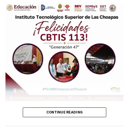
RELATED TOPICS:
UP NEXT
Presentación de proyectos fianles alumnos de Gestión
Empresarial ITSCH
DON'T MISS
Se realiza la primera Feria de Empleo del ITSCH
(más…)
CONTINUE READING