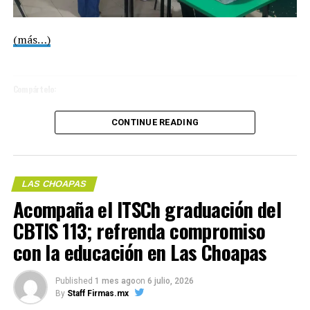
Compártelo:
(más…)
Compártelo:
CONTINUE READING
LAS CHOAPAS
Me gusta esto:
Acompaña el ITSCh graduación del
Me gusta esto:
CBTIS 113; refrenda compromiso
con la educación en Las Choapas
COMPARTE ESTA INFORMACIÓN
COMPARTE ESTA INFORMACIÓN
Published
1 mes ago
on
6 julio, 2026
By
Staff Firmas.mx