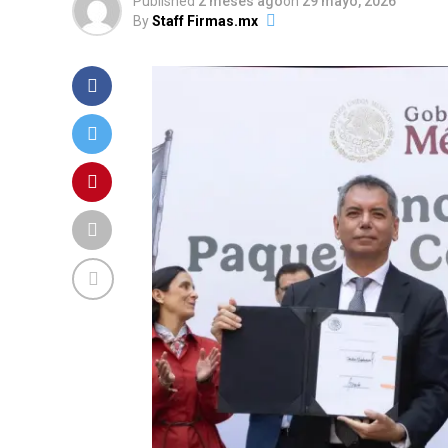
Published
2 meses ago
on
29 mayo, 2026
By
Staff Firmas.mx