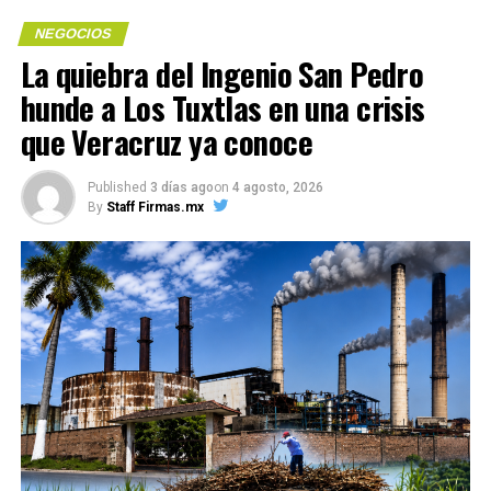
consecutivos en terreno positivo, aunque de forma
anual tuvo un avance de 0.2 por ciento.
NEGOCIOS
Me gusta esto:
La quiebra del Ingenio San Pedro
Con información de EFE
hunde a Los Tuxtlas en una crisis
que Veracruz ya conoce
COMPARTE ESTA INFORMACIÓN
Published
3 días ago
on
4 agosto, 2026
Compártelo:
By
Staff Firmas.mx