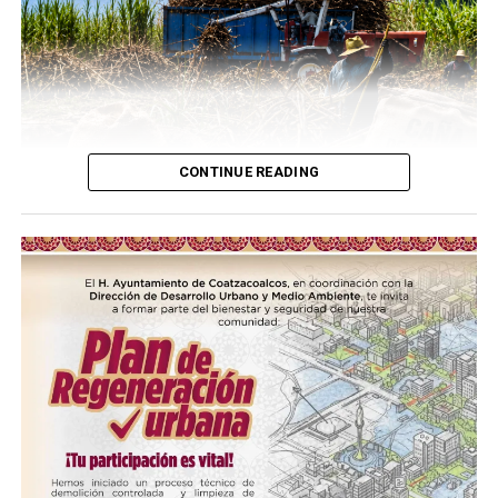
Me gusta esto:
COMPARTE ESTA INFORMACIÓN
CONTINUE READING
RELATED TOPICS:
(más…)
UP NEXT
Propone Canadá extender el T-MEC por 16 años pese a
presiones arancelarias de Trump
Compártelo:
DON'T MISS
Claudia Sheinbaum renueva el PACIC: Canasta básica se
mantendrá en 910 pesos
Me gusta esto: