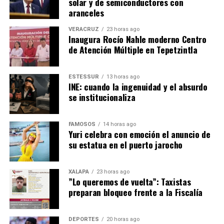
solar y de semiconductores con
aranceles
VERACRUZ
23 horas ago
Inaugura Rocío Nahle moderno Centro
de Atención Múltiple en Tepetzintla
ESTESSUR
13 horas ago
INE: cuando la ingenuidad y el absurdo
se institucionaliza
FAMOSOS
14 horas ago
Yuri celebra con emoción el anuncio de
su estatua en el puerto jarocho
XALAPA
23 horas ago
​”Lo queremos de vuelta”: Taxistas
preparan bloqueo frente a la Fiscalía
DEPORTES
20 horas ago