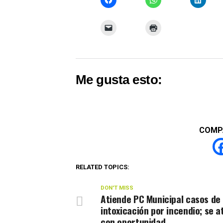
Me gusta esto:
COMP
RELATED TOPICS:
DON'T MISS
Atiende PC Municipal casos de
intoxicación por incendio; se a
con oportunidad