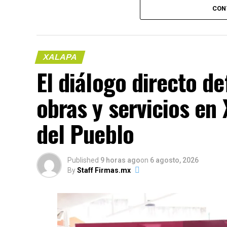
CON
XALAPA
El diálogo directo de
obras y servicios en 
(más…)
del Pueblo
Compártelo:
Published
9 horas ago
on
6 agosto, 2026
By
Staff Firmas.mx
Me gusta esto: