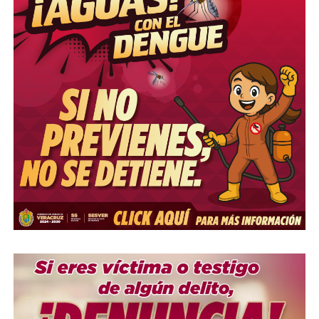
Me gusta esto:
COMPARTE ESTA INFORMACIÓN
RELATED TOPICS:
UP NEXT
Con la participación ciudadana, abre Ayuntamiento
convocatoria para renovar las Jefaturas de Manzana
DON'T MISS