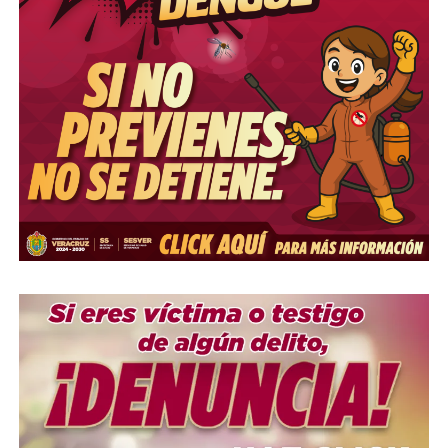
COMPARTE ESTA INFORMACIÓN
RELATED TOPICS:
UP NEXT
Los Programas de Bienestar cambian la vida de 18.8
millones de personas: Leticia Ramírez
DON'T MISS
Exige Sheinbaum aclaración a gobernadores de Sonora y
Tamaulipas tras reportes de revocación de visas por EU