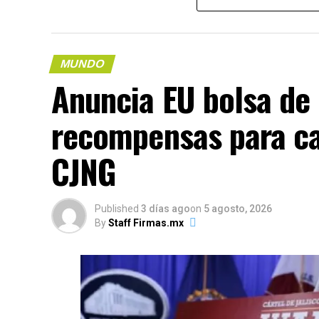
MUNDO
Anuncia EU bolsa de
(más…)
recompensas para cap
CJNG
Compártelo:
Published
3 días ago
on
5 agosto, 2026
By
Staff Firmas.mx
Me gusta esto:
COMPARTE 