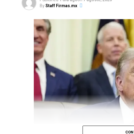
By
Staff Firmas.mx
CON