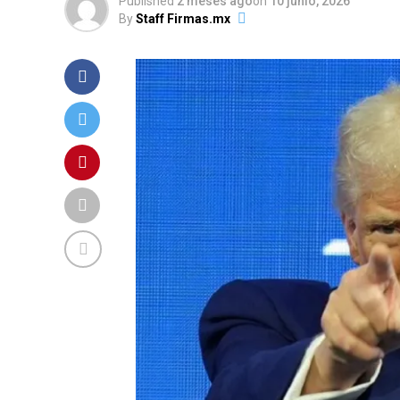
Published
2 meses ago
on
10 junio, 2026
By
Staff Firmas.mx