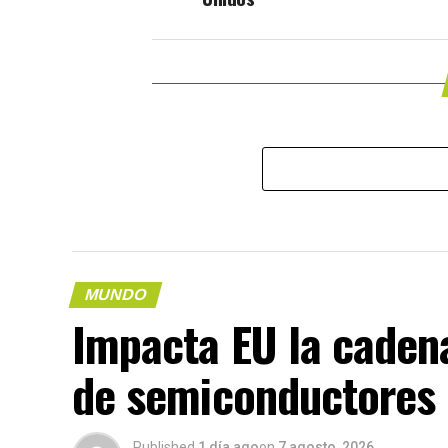
MUNDO
Impacta EU la cadena
de semiconductores 
Published
1 día ago
on
7 agosto, 2026