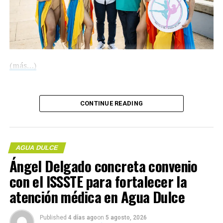
reforzar las acciones que diariamente realiza el personal
de Parques y Jardines y seguir mejorando la imagen
urbana del municipio.
(más…)
Compártelo:
CONTINUE READING
AGUA DULCE
Ángel Delgado concreta convenio
con el ISSSTE para fortalecer la
Me gusta esto:
atención médica en Agua Dulce
Compártelo:
Published
4 días ago
on
5 agosto, 2026