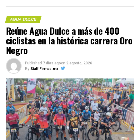
Compártelo:
DIF Municipal e ICATVER impulsan el emprendimiento
con Taller de Alimentos y Bebidas
AGUA DULCE
DON'T MISS
Reúne Agua Dulce a más de 400
Protección Civil Agua Dulce recibe capacitación
especializada en rescate vertical
ciclistas en la histórica carrera Oro
Negro
Me gusta esto:
Published
7 días ago
on
2 agosto, 2026
By
Staff Firmas.mx
COMPARTE ESTA INFORMACIÓN