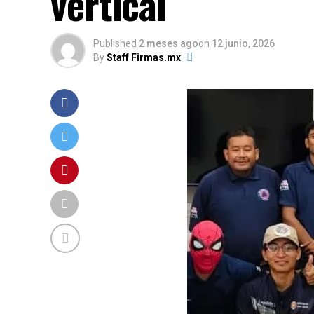
vertical
Published
2 meses ago
on
12 junio, 2026
By
Staff Firmas.mx