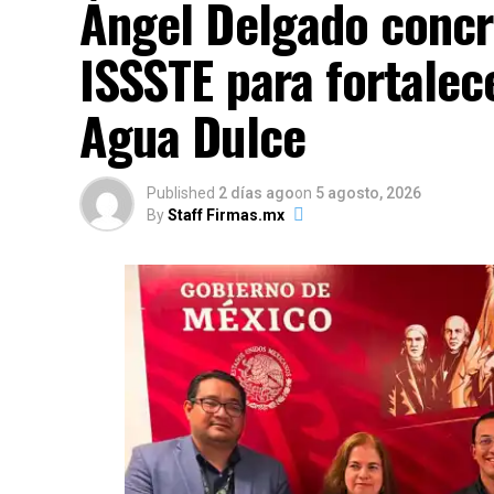
Ángel Delgado concr
ISSSTE para fortalec
Agua Dulce
Published
2 días ago
on
5 agosto, 2026
By
Staff Firmas.mx