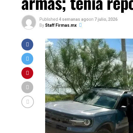
armas; tenía repo
Published
4 semanas ago
on
7 julio, 2026
By
Staff Firmas.mx