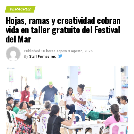
VERACRUZ
COMPARTE ESTA INFORMACIÓN
Hojas, ramas y creatividad cobran
vida en taller gratuito del Festival
Me gusta esto:
del Mar
RELATED TOPICS:
UP NEXT
Published
10 horas ago
on
9 agosto, 2026
Presenta el MAEV un recorrido por el arte histórico y la
COMPARTE ESTA INFORMACIÓN
By
Staff Firmas.mx
abstracción contemporánea
DON'T MISS
Aprehende SSP a 19 personas y decomisa 150 dosis de
presunta droga