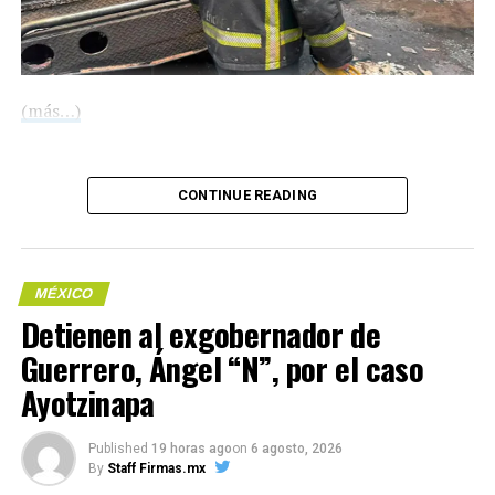
correspondientes para la integración de la carpeta de
investigación y el deslinde de responsabilidades. La
Secretaría de Seguridad Pública estatal destacó el valor
de la denuncia anónima para concretar este golpe a la
(más…)
delincuencia.
Compártelo:
CONTINUE READING
Compártelo:
MÉXICO
Detienen al exgobernador de
Guerrero, Ángel “N”, por el caso
Me gusta esto:
Ayotzinapa
Published
19 horas ago
on
6 agosto, 2026
COMPARTE ESTA INFORMACIÓN
By
Staff Firmas.mx