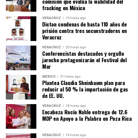
comisión que evalúa la viabilidad del
fracking en México
VERACRUZ
19 horas ago
Dictan condenas de hasta 110 años de
prisión contra tres secuestradores en
Veracruz
VERACRUZ
20 horas ago
Conferencistas destacados y orgullo
jarocho protagonizarán el Festival del
Mar
MÉXICO
21 horas ago
Plantea Claudia Sheinbaum plan para
reducir al 50 % la importación de gas
de EE. UU.
VERACRUZ
18 horas ago
Encabeza Rocío Nahle entrega de 12.6
MDP en Apoyo a la Palabra en Poza Rica
VERACRUZ
14 horas ago