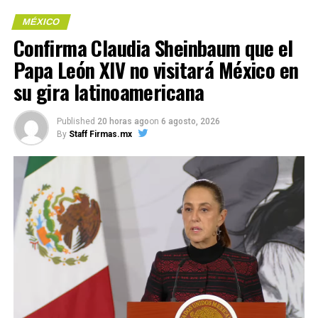
MÉXICO
Confirma Claudia Sheinbaum que el
Papa León XIV no visitará México en
Me gusta esto:
su gira latinoamericana
Published
20 horas ago
on
6 agosto, 2026
COMPARTE ESTA INFORMACIÓN
By
Staff Firmas.mx