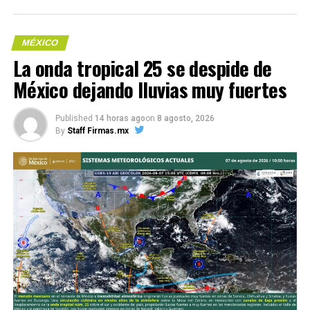
MÉXICO
​La onda tropical 25 se despide de
México dejando lluvias muy fuertes
Me gusta esto:
Published
14 horas ago
on
8 agosto, 2026
By
Staff Firmas.mx
COMPARTE ESTA INFORMACIÓN