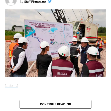
By
Staff Firmas.mx
COMPARTE ESTA INFORMACIÓN
RELATED TOPICS:
UP NEXT
México prepara medidas jurídicas contra EE. UU. tras
muerte de connacional en manos del ICE
DON'T MISS
Infonavit entrega 48 viviendas en Ciudad Valles y
reporta avances en San Luis Potosí
(más…)
Compártelo:
CONTINUE READING