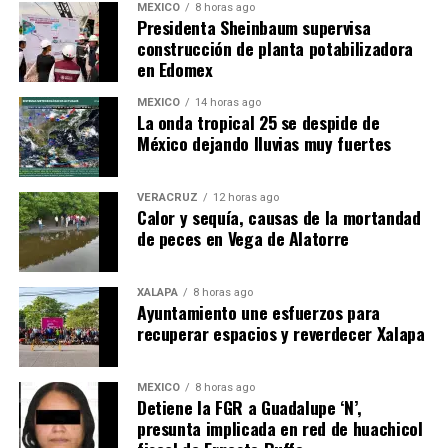
MÉXICO
8 horas ago
Presidenta Sheinbaum supervisa
construcción de planta potabilizadora
en Edomex
MÉXICO
14 horas ago
​La onda tropical 25 se despide de
México dejando lluvias muy fuertes
VERACRUZ
12 horas ago
Calor y sequía, causas de la mortandad
de peces en Vega de Alatorre
XALAPA
8 horas ago
Ayuntamiento une esfuerzos para
recuperar espacios y reverdecer Xalapa
MÉXICO
8 horas ago
Detiene la FGR a Guadalupe ‘N’,
presunta implicada en red de huachicol