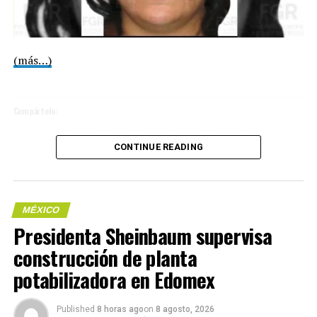
precio del diésel durante las próximas semanas.
(más…)
Compártelo:
Compártelo:
CONTINUE READING
MÉXICO
Me gusta esto:
Presidenta Sheinbaum supervisa
construcción de planta
Me gusta esto:
potabilizadora en Edomex
COMPARTE ESTA INFORMACIÓN
Published
8 horas ago
on
8 agosto, 2026