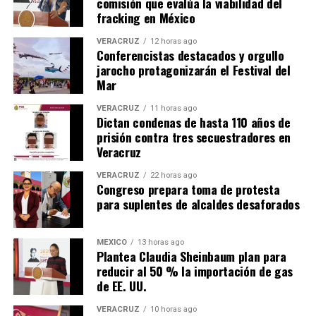
comisión que evalúa la viabilidad del
fracking en México
VERACRUZ
12 horas ago
Conferencistas destacados y orgullo
jarocho protagonizarán el Festival del
Mar
VERACRUZ
11 horas ago
Dictan condenas de hasta 110 años de
prisión contra tres secuestradores en
Veracruz
VERACRUZ
22 horas ago
Congreso prepara toma de protesta
para suplentes de alcaldes desaforados
MÉXICO
13 horas ago
Plantea Claudia Sheinbaum plan para
reducir al 50 % la importación de gas
de EE. UU.
VERACRUZ
10 horas ago