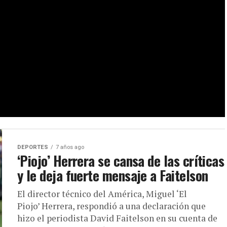
DEPORTES
7 años ago
‘Piojo’ Herrera se cansa de las críticas
y le deja fuerte mensaje a Faitelson
El director técnico del América, Miguel ‘El
Piojo’ Herrera, respondió a una declaración que
hizo el periodista David Faitelson en su cuenta de