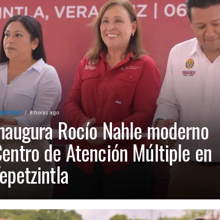
RACRUZ
8 horas ago
naugura Rocío Nahle moderno
entro de Atención Múltiple en
epetzintla