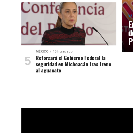
VE
E
d
P
MÉXICO
15 horas ago
Reforzará el Gobierno Federal la
seguridad en Michoacán tras freno
al aguacate