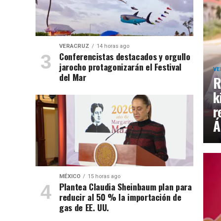
VERACRUZ
14 horas ago
Conferencistas destacados y orgullo
jarocho protagonizarán el Festival
VE
del Mar
R
k
r
Á
MÉXICO
15 horas ago
Plantea Claudia Sheinbaum plan para
reducir al 50 % la importación de
gas de EE. UU.