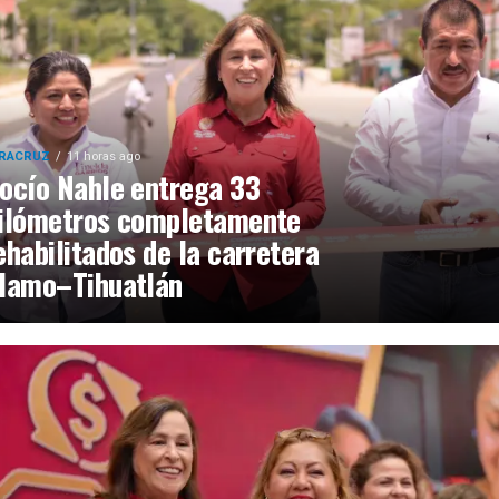
RACRUZ
11 horas ago
ocío Nahle entrega 33
ilómetros completamente
ehabilitados de la carretera
lamo–Tihuatlán