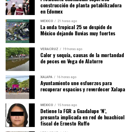
construcción de planta potabilizadora
en Edomex
MÉXICO
21 horas ago
​La onda tropical 25 se despide de
México dejando lluvias muy fuertes
VERACRUZ
19 horas ago
Calor y sequía, causas de la mortandad
de peces en Vega de Alatorre
XALAPA
16 horas ago
Ayuntamiento une esfuerzos para
recuperar espacios y reverdecer Xalapa
MÉXICO
15 horas ago
Detiene la FGR a Guadalupe ‘N’,
presunta implicada en red de huachicol
fiscal de Ernesto Ruffo