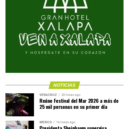
NOTICIAS
VERACRUZ
20 horas ago
Reúne Festival del Mar 2026 a más de
25 mil personas en su primer día
MÉXICO
16 horas ago
Presidenta Sheinbaum supervisa