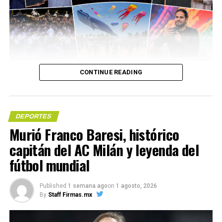
CONTINUE READING
DEPORTES
(más…)
Murió Franco Baresi, histórico
capitán del AC Milán y leyenda del
Compártelo:
fútbol mundial
Compártelo:
Published
1 semana ago
on
1 agosto, 2026
By
Staff Firmas.mx