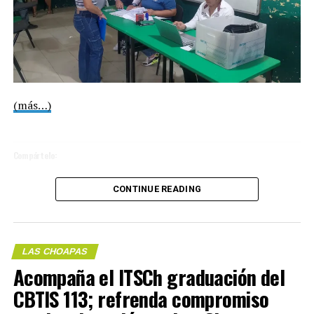
(más…)
Compártelo:
Me gusta esto:
CONTINUE READING
COMPARTE ESTA INFORMACIÓN
LAS CHOAPAS
Me gusta esto:
Acompaña el ITSCh graduación del
CBTIS 113; refrenda compromiso
RELATED TOPICS: