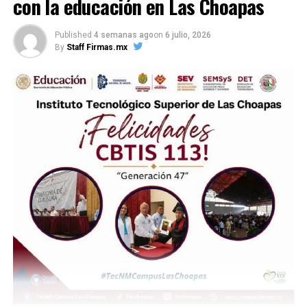
con la educación en Las Choapas
UP NEXT
COMPARTE ESTA INFORMACIÓN
Estudiantes de Ingeniería Forestal impulsan proyecto
sustentable de compostaje en Las Choapas
Published
4 semanas ago
on
6 julio, 2026
By
Staff Firmas.mx
DON'T MISS
Analizan aplicaciones de drones agrícolas en el sector
forestal en Las Choapas