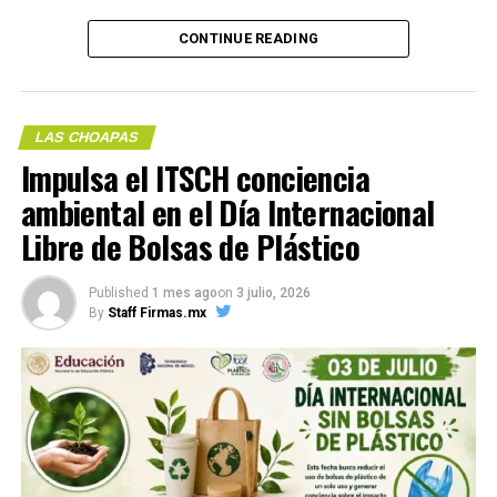
(más…)
CONTINUE READING
Compártelo:
LAS CHOAPAS
Impulsa el ITSCH conciencia
ambiental en el Día Internacional
Libre de Bolsas de Plástico
Me gusta esto:
Published
1 mes ago
on
3 julio, 2026
By
Staff Firmas.mx
COMPARTE ESTA INFORMACIÓN