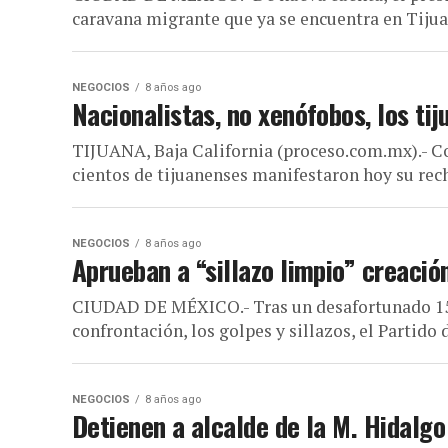
caravana migrante que ya se encuentra en Tijuan
NEGOCIOS
8 años ago
Nacionalistas, no xenófobos, los ti
TIJUANA, Baja California (proceso.com.mx).- Con
cientos de tijuanenses manifestaron hoy su rech
NEGOCIOS
8 años ago
Aprueban a “sillazo limpio” creació
CIUDAD DE MÉXICO.- Tras un desafortunado 15
confrontación, los golpes y sillazos, el Partido
NEGOCIOS
8 años ago
Detienen a alcalde de la M. Hidalgo