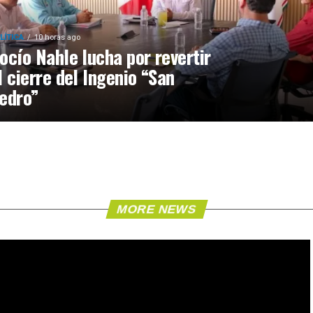
LÍTICA
10 horas ago
ocío Nahle lucha por revertir
l cierre del Ingenio “San
edro”
MORE NEWS