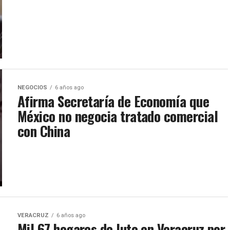
NEGOCIOS
6 años ago
Afirma Secretaría de Economía que
México no negocia tratado comercial
con China
VERACRUZ
6 años ago
Mil 67 hogares de luto en Veracruz por