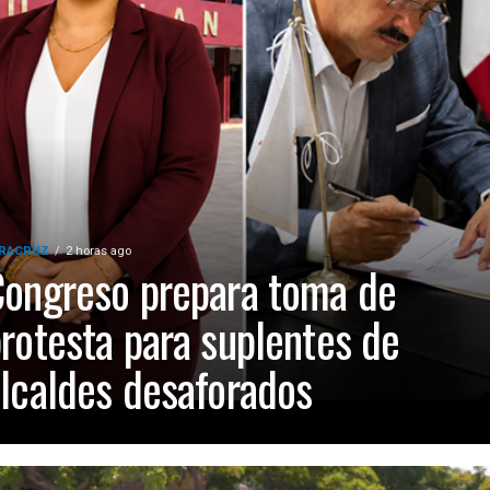
RACRUZ
2 horas ago
ongreso prepara toma de
rotesta para suplentes de
lcaldes desaforados