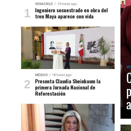
VERACRUZ
19 horas ago
Ingeniero secuestrado en obra del
tren Maya aparece con vida
VE
C
MÉXICO
18 horas ago
Presenta Claudia Sheinbaum la
p
primera Jornada Nacional de
Reforestación
a