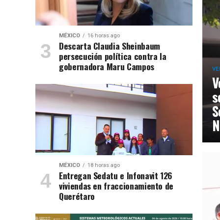
MÉXICO
16 horas ago
Descarta Claudia Sheinbaum
persecución política contra la
gobernadora Maru Campos
VE
V
s
S
N
MÉXICO
18 horas ago
Entregan Sedatu e Infonavit 126
viviendas en fraccionamiento de
Querétaro