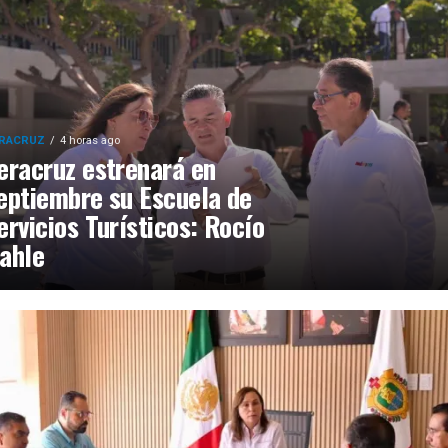
RACRUZ
4 horas ago
eracruz estrenará en
eptiembre su Escuela de
ervicios Turísticos: Rocío
ahle