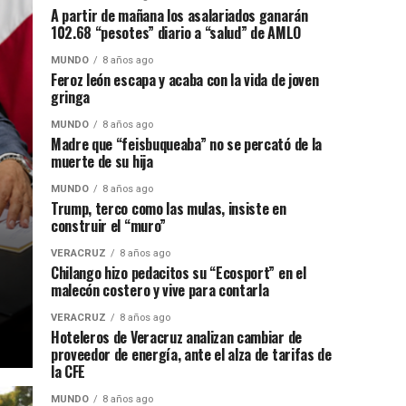
A partir de mañana los asalariados ganarán
102.68 “pesotes” diario a “salud” de AMLO
MUNDO
8 años ago
Feroz león escapa y acaba con la vida de joven
gringa
MUNDO
8 años ago
Madre que “feisbuqueaba” no se percató de la
muerte de su hija
MUNDO
8 años ago
Trump, terco como las mulas, insiste en
construir el “muro”
VERACRUZ
8 años ago
Chilango hizo pedacitos su “Ecosport” en el
malecón costero y vive para contarla
VERACRUZ
8 años ago
Hoteleros de Veracruz analizan cambiar de
proveedor de energía, ante el alza de tarifas de
la CFE
MUNDO
8 años ago