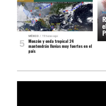
PO
R
e
P
MÉXICO
19 horas ago
Monzón y onda tropical 24
mantendrán lluvias muy fuertes en el
país